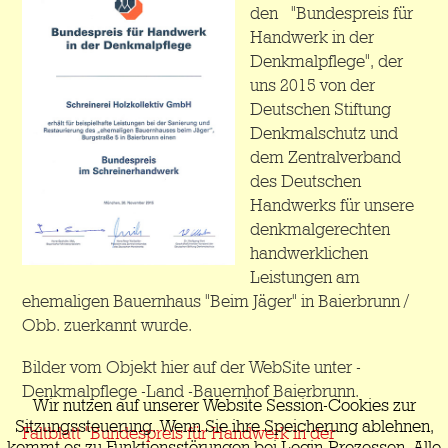
den "Bundespreis für
Handwerk in der
Denkmalpflege", der
uns 2015 von der
Deutschen Stiftung
Denkmalschutz und
dem Zentralverband
des Deutschen
Handwerks für unsere
denkmalgerechten
handwerklichen
Leistungen am
ehemaligen Bauernhaus "Beim Jäger" in Baierbrunn /
Obb. zuerkannt wurde.
Bilder vom Objekt hier auf der WebSite unter -
Denkmalpflege -Land -Bauernhof Baierbrunn.
Wir nutzen auf unserer Website Session-Cookies zur
Sitzungssteuerung. Wenn Sie ihre Speicherung ablehnen,
Faltblatt "Bundespreis für Handwerk in der
kommt es zu Funktionsstörungen bei Login-Prozessen. Alle