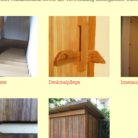
erei
Denkmalpflege
Innenau